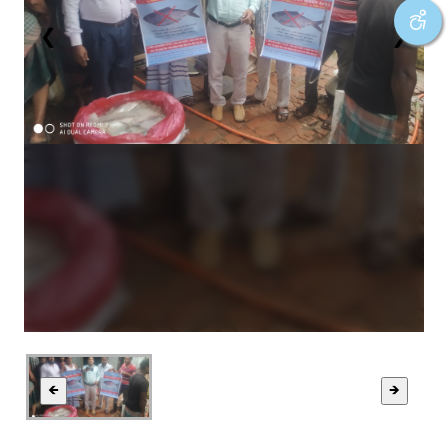
❮
❯
🡸
🡺