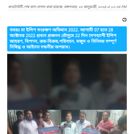
কনটেন্টটি শেষ হাল-নাগাদ করা হয়েছে: মঙ্গলবার, ২৩ জানুয়ারী, ২০২৪ এ ১২:০৪ PM
খবরঃ মা ইলিশ সংরক্ষণ অভিযান 2022. আগামী 07 হতে 28
অক্টোবর 2022 প্রধান প্রজনন মৌসুমে 22 দিন ‍দেশব্যাপী ইলিশ
আহরণ, ‍বিপণন, ক্রয়-বিক্রয়,পরিবহন, মজুদ ‍ও বিনিময় সম্পূর্ণ
নিষিদ্ধ ও আইনত দন্ডনীয় অপরাধ।