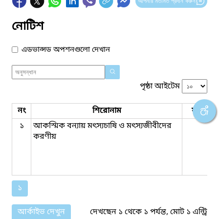
আপনার মতামত প্রদান করুন
নোটিশ
এডভান্সড অপশনগুলো দেখান
পৃষ্ঠা আইটেম
নং
শিরোনাম
ফাইল সম
১
আকস্মিক বন্যায় মৎস্যচাষি ও মৎস্যজীবীদের
করণীয়
১
আর্কাইভ দেখুন
দেখছেন ১ থেকে ১ পর্যন্ত, মোট ১ এন্ট্রি