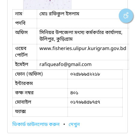
নাম
মোঃ রফিকুল ইসলাম
পদবি
অফিস
সিনিয়র উপজেলা মৎস্য কর্মকর্তার কার্যালয়,
উলিপুর, কুড়িগ্রাম
ওয়েব
www.fisheries.ulipur.kurigram.gov.bd
পোর্টল
ইমেইল
rafiqueafo
@gmail.com
ফোন (অফিস)
০২৫৮৯৯৫২২১৮
ইন্টারকম
কক্ষ নম্বর
৪০১
মোবাইল
০১৭৬৯৪৫৯৭৫৭
ফ্যাক্স
ভিকার্ড ডাউনলোড করুন
•
দেখুন