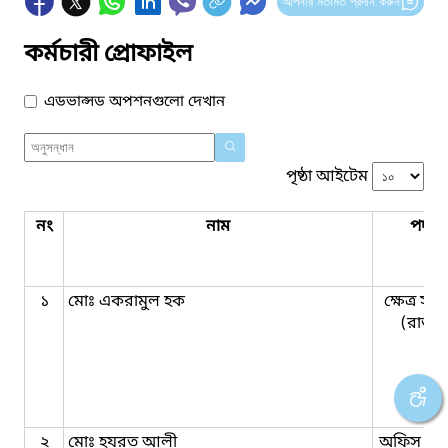
আপনার মতামত প্রদান করুন
কর্মচারী প্রোফাইল
এডভান্সড অপশনগুলো দেখান
পৃষ্ঠা আইটেম
নং
নাম
পদবি
১
মোঃ একরামুল হক
ক্ষেত্র সহ
(রাজস্ব
২
মোঃ হযরত আলী
অফিস সহ